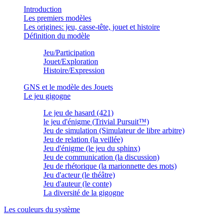
Introduction
Les premiers modèles
Les origines: jeu, casse-tête, jouet et histoire
Définition du modèle
Jeu/Participation
Jouet/Exploration
Histoire/Expression
GNS et le modèle des Jouets
Le jeu gigogne
Le jeu de hasard (421)
le jeu d'énigme (
Trivial Pursuit
™)
Jeu de simulation (Simulateur de libre arbitre)
Jeu de relation (la veillée)
Jeu d'énigme (le jeu du sphinx)
Jeu de communication (la discussion)
Jeu de rhétorique (la marionnette des mots)
Jeu d'acteur (le théâtre)
Jeu d'auteur (le conte)
La diversité de la gigogne
Les couleurs du système