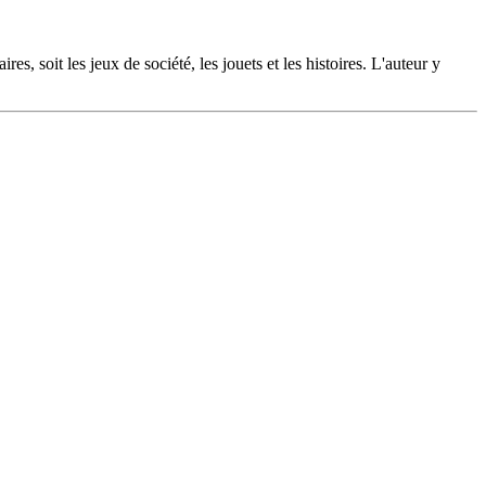
res, soit les jeux de société, les jouets et les histoires. L'auteur y