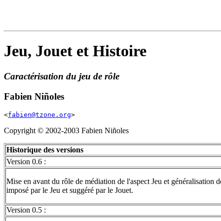
Jeu, Jouet et Histoire
Caractérisation du jeu de rôle
Fabien
Niñoles
<
fabien@tzone.org
>
Copyright © 2002-2003 Fabien Niñoles
Historique des versions
Version 0.6 :
Mise en avant du rôle de médiation de l'aspect Jeu et généralisation de
imposé par le Jeu et suggéré par le Jouet.
Version 0.5 :